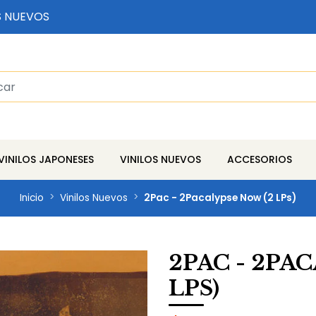
S NUEVOS
VINILOS JAPONESES
VINILOS NUEVOS
ACCESORIOS
Inicio
Vinilos Nuevos
2Pac - 2Pacalypse Now (2 LPs)
2PAC - 2PA
LPS)