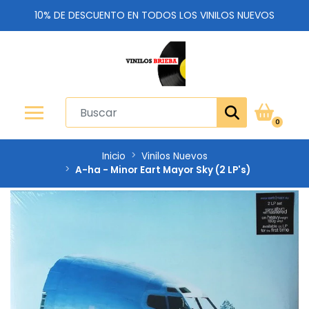
10% DE DESCUENTO EN TODOS LOS VINILOS NUEVOS
0
Inicio
Vinilos Nuevos
A-ha - Minor Eart Mayor Sky (2 LP's)