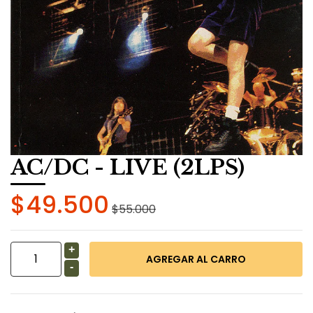
AC/DC - LIVE (2LPS)
$49.500
$55.000
+
-