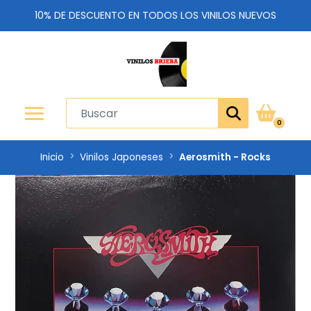
10% DE DESCUENTO EN TODOS LOS VINILOS NUEVOS
0
Inicio
Vinilos Japoneses
Aerosmith - Rocks