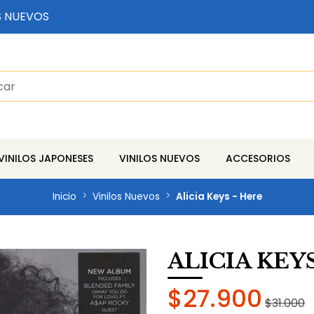
S NUEVOS
VINILOS JAPONESES
VINILOS NUEVOS
ACCESORIOS
Inicio
Vinilos Nuevos
Alicia Keys - Here
ALICIA KEY
$27.900
$31.000