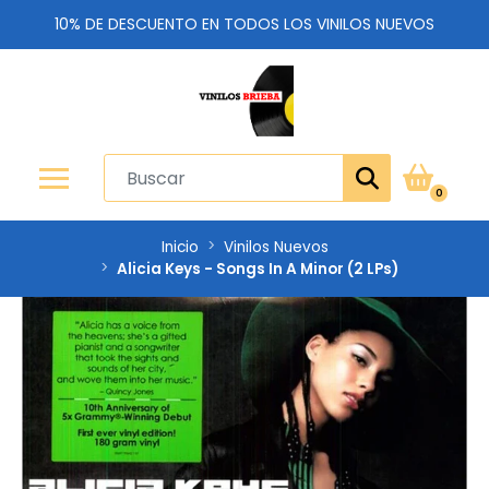
10% DE DESCUENTO EN TODOS LOS VINILOS NUEVOS
0
Inicio
Vinilos Nuevos
Alicia Keys - Songs In A Minor (2 LPs)