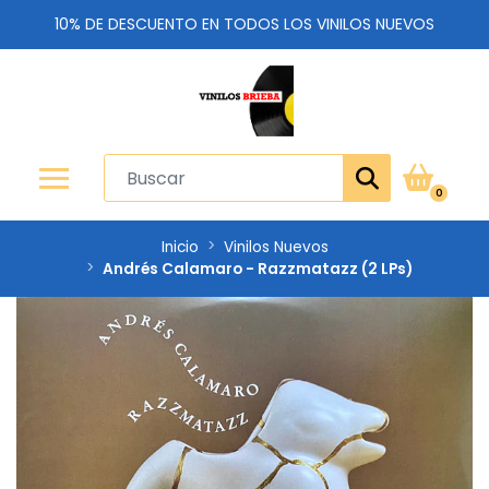
10% DE DESCUENTO EN TODOS LOS VINILOS NUEVOS
0
Inicio
Vinilos Nuevos
Andrés Calamaro - Razzmatazz (2 LPs)