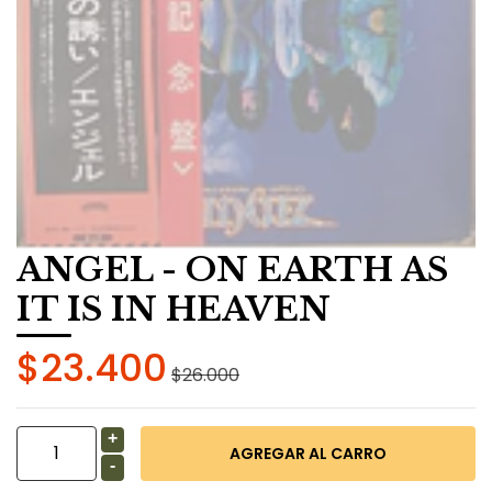
ANGEL - ON EARTH AS
IT IS IN HEAVEN
$23.400
$26.000
+
-