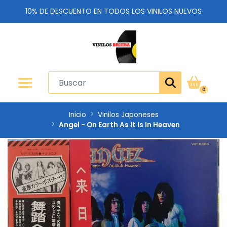
10% DE DESCUENTO EN TODOS LOS VINILOS NUEVOS
0
Inicio
Vinilos Japoneses
Angel - On Earth As It Is In Heaven