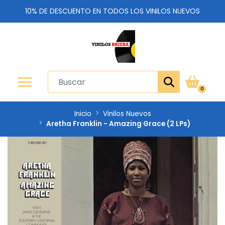
10% DE DESCUENTO EN TODOS LOS VINILOS NUEVOS
0
Inicio
Vinilos Nuevos
Aretha Franklin - Amazing Grace (2 LPs)