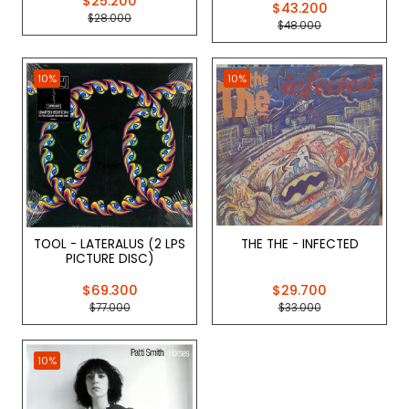
$25.200
$43.200
$28.000
$48.000
10%
10%
TOOL - LATERALUS (2 LPS
THE THE - INFECTED
PICTURE DISC)
$69.300
$29.700
$77.000
$33.000
10%