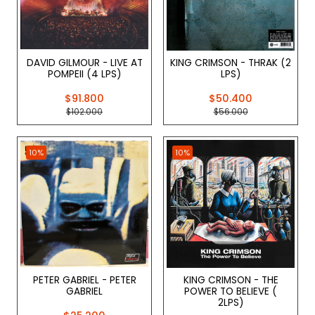
DAVID GILMOUR - LIVE AT
KING CRIMSON - THRAK (2
POMPEII (4 LPS)
LPS)
$91.800
$50.400
$102.000
$56.000
10%
10%
PETER GABRIEL - PETER
KING CRIMSON - THE
GABRIEL
POWER TO BELIEVE (
2LPS)