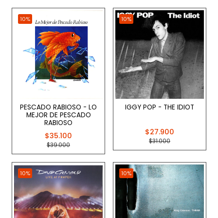
10%
10%
PESCADO RABIOSO - LO
IGGY POP - THE IDIOT
MEJOR DE PESCADO
RABIOSO
$27.900
$35.100
$31.000
$39.000
10%
10%