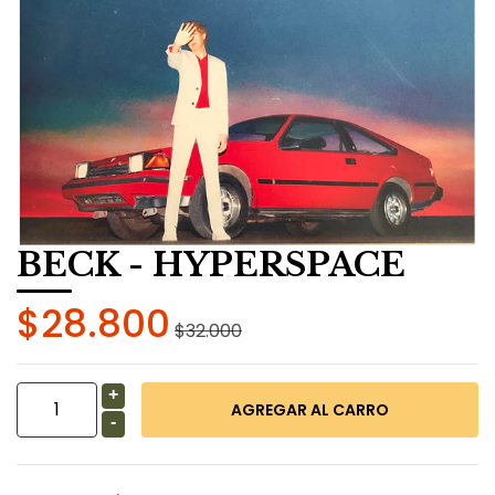
BECK - HYPERSPACE
$28.800
$32.000
+
-