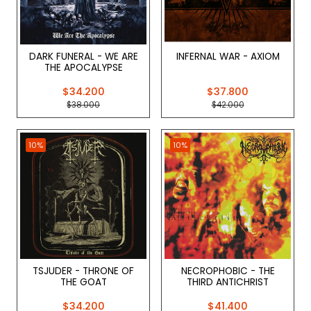
DARK FUNERAL - WE ARE
INFERNAL WAR - AXIOM
THE APOCALYPSE
$34.200
$37.800
$38.000
$42.000
10%
10%
TSJUDER - THRONE OF
NECROPHOBIC - THE
THE GOAT
THIRD ANTICHRIST
$34.200
$41.400