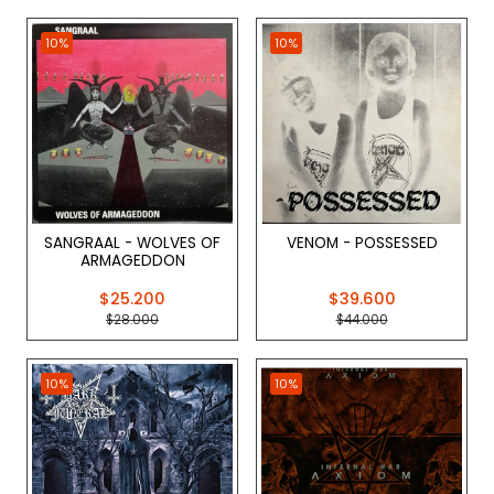
10%
10%
SANGRAAL - WOLVES OF
VENOM - POSSESSED
ARMAGEDDON
$25.200
$39.600
$28.000
$44.000
10%
10%