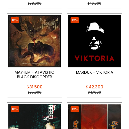
$38.000
$46.000
10%
10%
MAYHEM - ATAVISTIC
MARDUK - VIKTORIA
BLACK DISCORDER
$31.500
$42.300
$35.000
$47.000
10%
10%