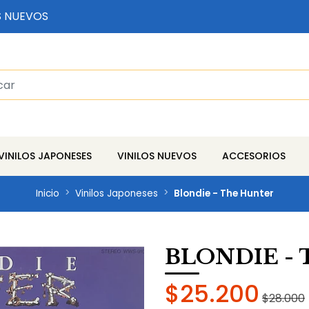
S NUEVOS
VINILOS JAPONESES
VINILOS NUEVOS
ACCESORIOS
Inicio
Vinilos Japoneses
Blondie - The Hunter
BLONDIE -
$25.200
$28.000