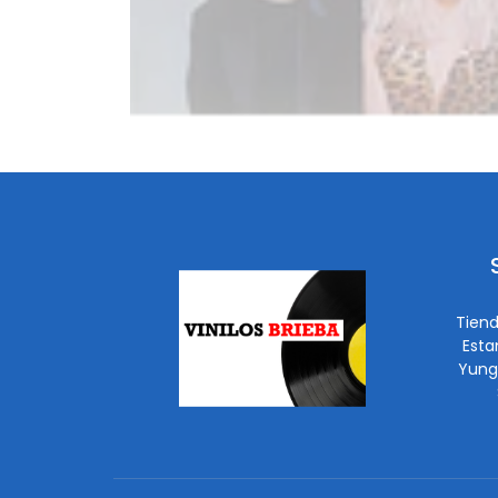
Tiend
Esta
Yung