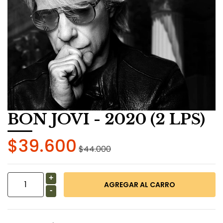
BON JOVI - 2020 (2 LPS)
$39.600
$44.000
+
-