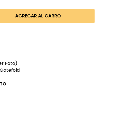
er Foto)
 Gatefold
CTO