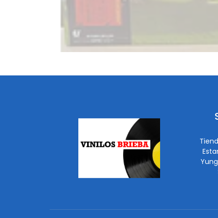
Tiend
Esta
Yung