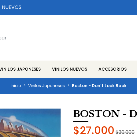
S NUEVOS
VINILOS JAPONESES
VINILOS NUEVOS
ACCESORIOS
Inicio
Vinilos Japoneses
Boston - Don't Look Back
BOSTON - 
$27.000
$30.000