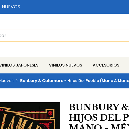
S NUEVOS
VINILOS JAPONESES
VINILOS NUEVOS
ACCESORIOS
 Nuevos
Bunbury & Calamaro - Hijos Del Pueblo (Mano A Mano
BUNBURY &
HIJOS DEL 
MANO - MÉX