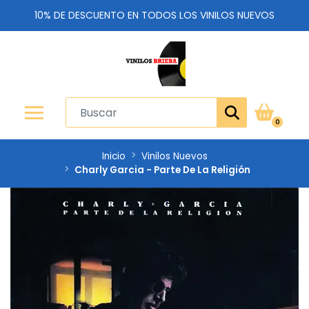
10% DE DESCUENTO EN TODOS LOS VINILOS NUEVOS
0
Inicio
Vinilos Nuevos
Charly Garcia - Parte De La Religión