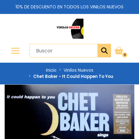
10% DE DESCUENTO EN TODOS LOS VINILOS NUEVOS
0
Inicio
Vinilos Nuevos
Chet Baker - It Could Happen To You