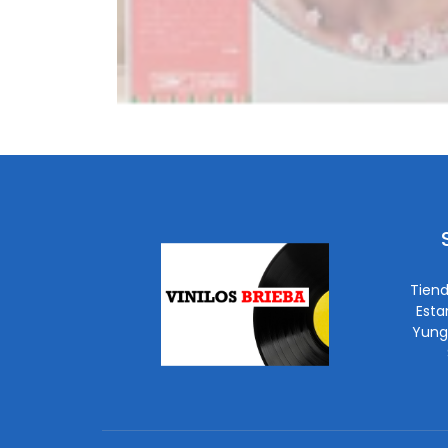
Tiend
Esta
Yung