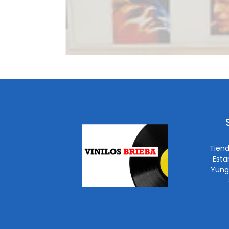
Tiend
Esta
Yung