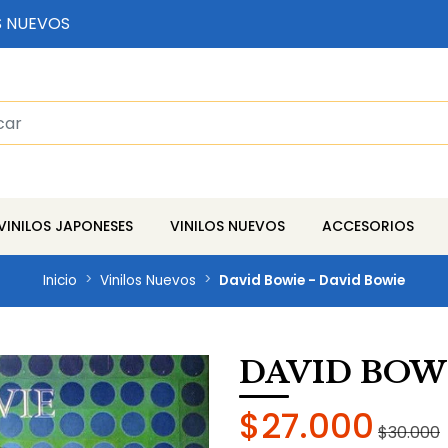
S NUEVOS
VINILOS JAPONESES
VINILOS NUEVOS
ACCESORIOS
Inicio
Vinilos Nuevos
David Bowie - David Bowie
DAVID BOWI
$27.000
$30.000