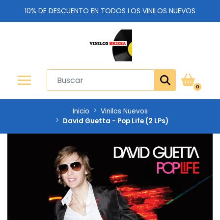
10% DE DESCUENTO EN TODOS LOS VINILOS NUEVOS
0
Inicio
Vinilos Nuevos
David Guetta - Pop Life (2 LPs)