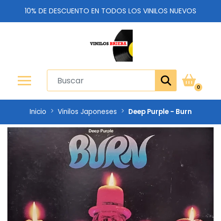
10% DE DESCUENTO EN TODOS LOS VINILOS NUEVOS
0
Inicio
Vinilos Japoneses
Deep Purple - Burn