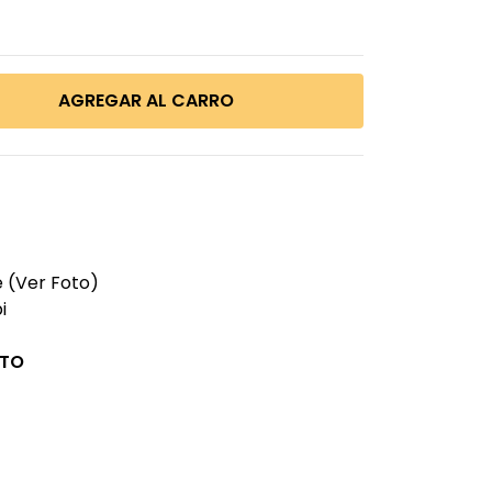
e (Ver Foto)
i
CTO