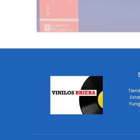
Tiend
Esta
Yung