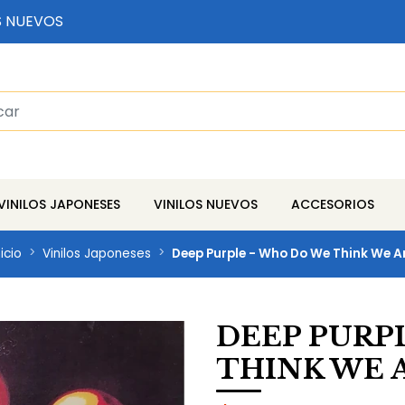
S NUEVOS
VINILOS JAPONESES
VINILOS NUEVOS
ACCESORIOS
nicio
Vinilos Japoneses
Deep Purple - Who Do We Think We A
DEEP PURP
THINK WE 