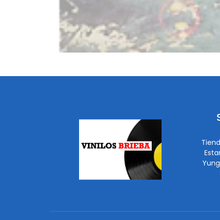
Tiend
Esta
Yung