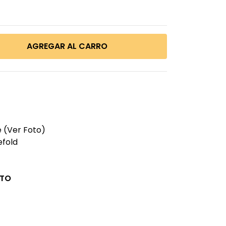
e (Ver Foto)
efold
CTO