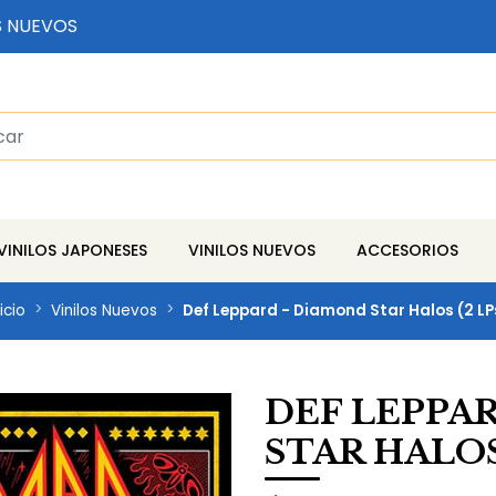
S NUEVOS
VINILOS JAPONESES
VINILOS NUEVOS
ACCESORIOS
icio
Vinilos Nuevos
Def Leppard - Diamond Star Halos (2 LP
DEF LEPPA
STAR HALOS 