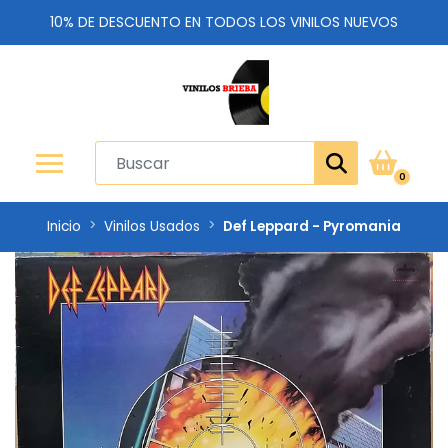
10% DE DESCUENTO EN TODOS LOS VINILOS NUEVOS
0
Inicio
Vinilos Usados
Def Leppard - Pyromania