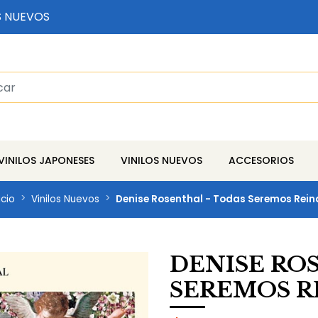
S NUEVOS
VINILOS JAPONESES
VINILOS NUEVOS
ACCESORIOS
icio
Vinilos Nuevos
Denise Rosenthal - Todas Seremos Rein
DENISE RO
SEREMOS R