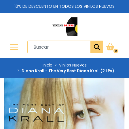
10% DE DESCUENTO EN TODOS LOS VINILOS NUEVOS
0
Inicio
Vinilos Nuevos
Diana Krall - The Very Best Diana Krall (2 LPs)