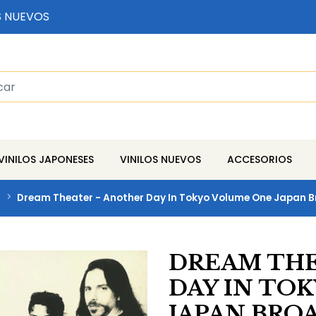
S NUEVOS
VINILOS JAPONESES
VINILOS NUEVOS
ACCESORIOS
s
Dream Theater - Another Day In Tokyo Volume One Japan B
DREAM THE
DAY IN TO
JAPAN BROAD