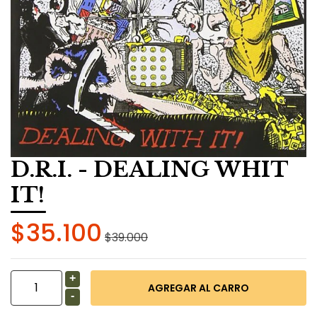
D.R.I. - DEALING WHIT
IT!
$35.100
$39.000
+
-