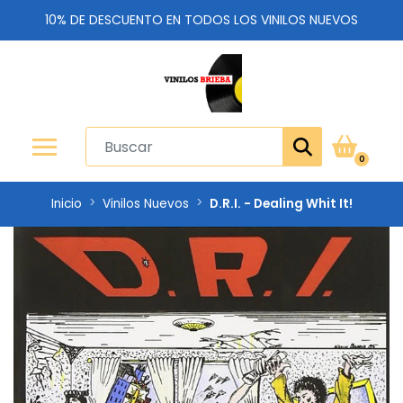
10% DE DESCUENTO EN TODOS LOS VINILOS NUEVOS
0
Inicio
Vinilos Nuevos
D.R.I. - Dealing Whit It!