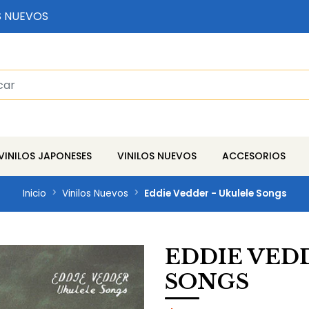
S NUEVOS
VINILOS JAPONESES
VINILOS NUEVOS
ACCESORIOS
Inicio
Vinilos Nuevos
Eddie Vedder - Ukulele Songs
EDDIE VED
SONGS