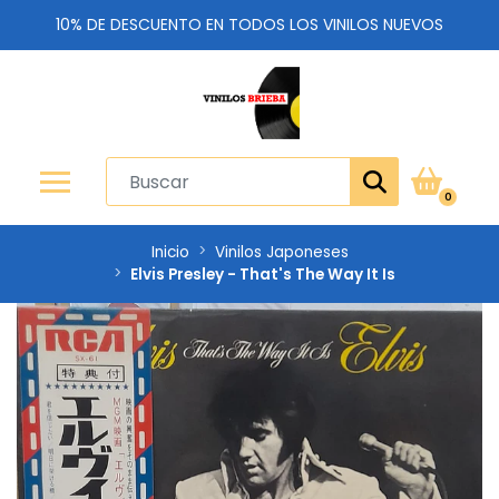
10% DE DESCUENTO EN TODOS LOS VINILOS NUEVOS
0
Inicio
Vinilos Japoneses
Elvis Presley - That's The Way It Is