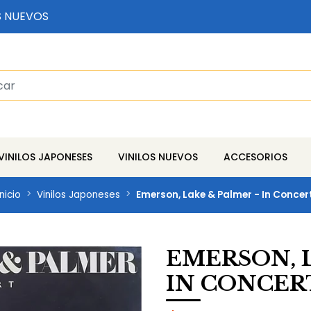
S NUEVOS
VINILOS JAPONESES
VINILOS NUEVOS
ACCESORIOS
Inicio
Vinilos Japoneses
Emerson, Lake & Palmer - In Concer
EMERSON, L
IN CONCER