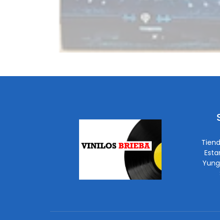
Tiend
Esta
Yung