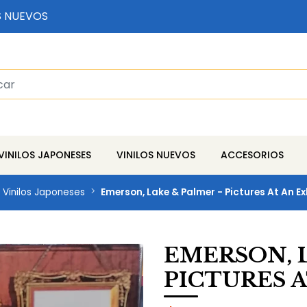
S NUEVOS
VINILOS JAPONESES
VINILOS NUEVOS
ACCESORIOS
Vinilos Japoneses
Emerson, Lake & Palmer - Pictures At An Ex
EMERSON, L
PICTURES A