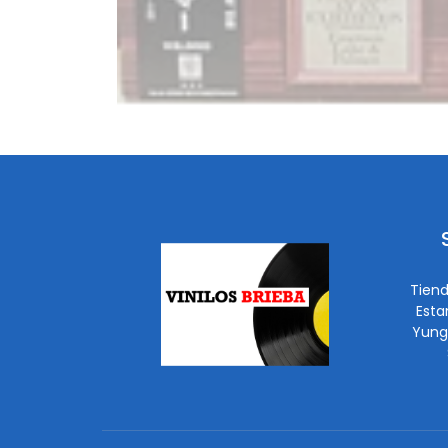
Tiend
Esta
Yung