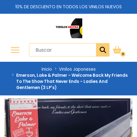
10% DE DESCUENTO EN TODOS LOS VINILOS NUEVOS
0
Inicio
Vinilos Japoneses
Emerson, Lake & Palmer - Welcome Back My Friends
To The Show That Never Ends - Ladies And
Gentlemen (3 LP's)