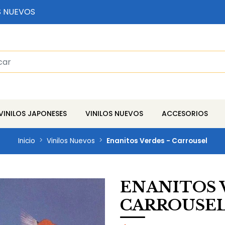
S NUEVOS
VINILOS JAPONESES
VINILOS NUEVOS
ACCESORIOS
Inicio
Vinilos Nuevos
Enanitos Verdes - Carrousel
ENANITOS 
CARROUSE