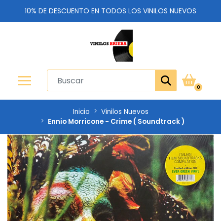
10% DE DESCUENTO EN TODOS LOS VINILOS NUEVOS
0
Inicio
Vinilos Nuevos
Ennio Morricone - Crime ( Soundtrack )