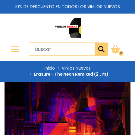
10% DE DESCUENTO EN TODOS LOS VINILOS NUEVOS
0
Inicio
Vinilos Nuevos
Erasure - The Neon Remixed (2 LPs)