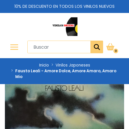
10% DE DESCUENTO EN TODOS LOS VINILOS NUEVOS
0
Inicio
Vinilos Japoneses
Fausto Leali - Amore Dolce, Amore Amaro, Amaro
Mio