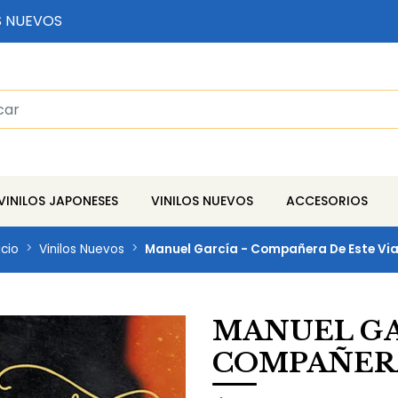
S NUEVOS
VINILOS JAPONESES
VINILOS NUEVOS
ACCESORIOS
icio
Vinilos Nuevos
Manuel García - Compañera De Este Via
MANUEL GA
COMPAÑERA