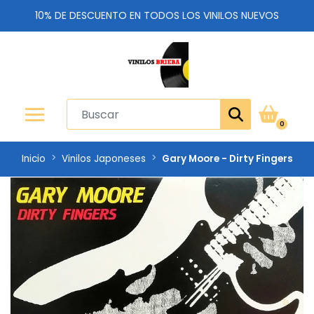
10% DE DESCUENTO EN TODOS LOS VINILOS NUEVOS
0
Inicio
Vinilos Japoneses
Gary Moore - Dirty Fingers