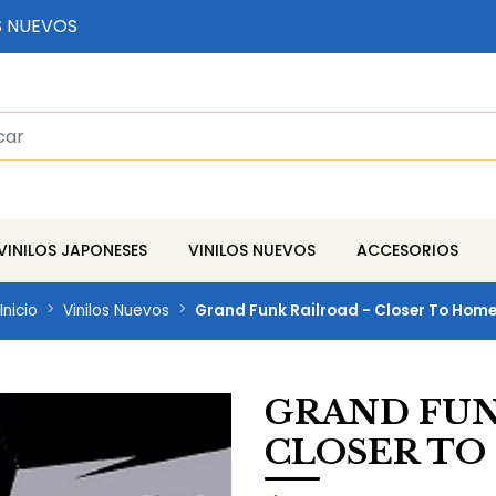
S NUEVOS
VINILOS JAPONESES
VINILOS NUEVOS
ACCESORIOS
Inicio
Vinilos Nuevos
Grand Funk Railroad - Closer To Hom
GRAND FUN
CLOSER TO