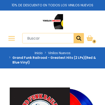
10% DE DESCUENTO EN TODOS LOS VINILOS NUEVOS
0
Inicio
Vinilos Nuevos
Grand Funk Railroad - Greatest Hits (2 LPs)(Red &
Blue Vinyl)