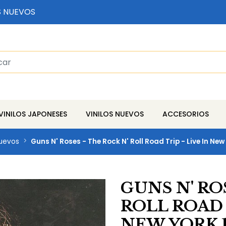
S NUEVOS
VINILOS JAPONESES
VINILOS NUEVOS
ACCESORIOS
Nuevos
Guns N' Roses - The Rock N' Roll Road Trip - Live In New 
GUNS N' RO
ROLL ROAD 
NEW YORK 19