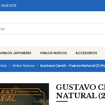
S NUEVOS
VINILOS JAPONESES
VINILOS NUEVOS
ACCESORIOS
Inicio
Vinilos Nuevos
Gustavo Cerati - Fuerza Natural (2 LPs
GUSTAVO C
NATURAL (2