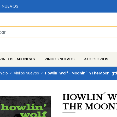
S NUEVOS
VINILOS JAPONESES
VINILOS NUEVOS
ACCESORIOS
Inicio
Vinilos Nuevos
Howlin´ Wolf - Moanin´ In The Moonligt
HOWLIN´ W
THE MOON