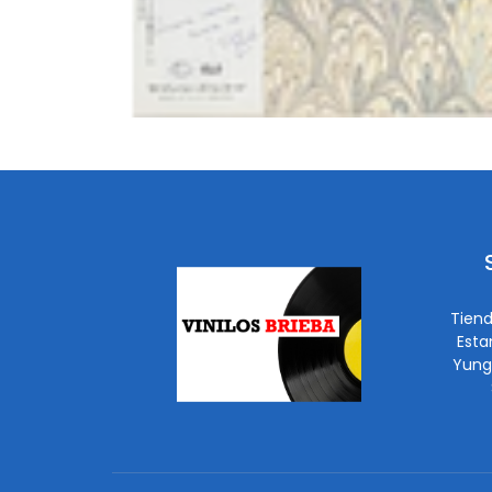
Tiend
Esta
Yung