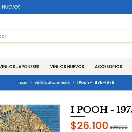
S NUEVOS
VINILOS JAPONESES
VINILOS NUEVOS
ACCESORIOS
Inicio
Vinilos Japoneses
I Pooh - 1975-1978
I POOH - 197
$26.100
$29.000