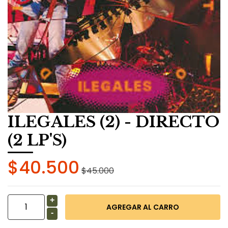
ILEGALES (2) - DIRECTO
(2 LP'S)
$40.500
$45.000
+
-