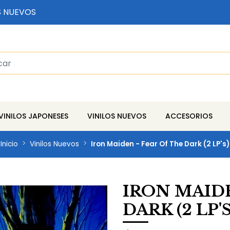
S NUEVOS
VINILOS JAPONESES
VINILOS NUEVOS
ACCESORIOS
Inicio
Vinilos Nuevos
Iron Maiden - Fear Of The Dark (2 LP's)
IRON MAIDE
DARK (2 LP'S